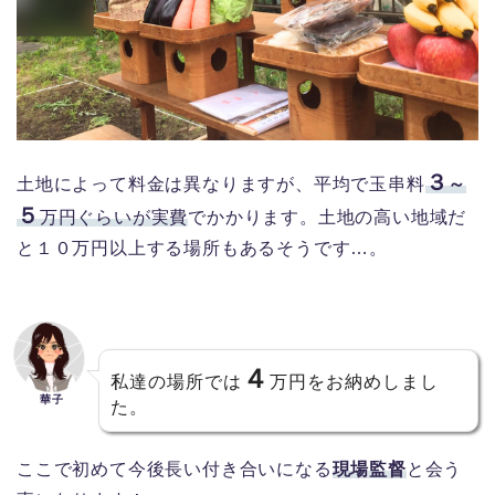
３
土地によって料金は異なりますが、
平均で
玉串料
～
５
万円ぐらいが実費
でかかります。土地の高い地域だ
と１０万円以上する場所もあるそうです…。
４
私達の場所では
万円をお納めしまし
華子
た。
ここで初めて今後長い付き合いになる
現場監督
と会う