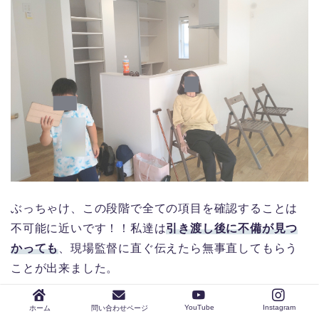
ぶっちゃけ、この段階で全ての項目を確認することは
不可能に近いです！！私達は
引き渡し後に不備が見つ
かっても
、現場監督に直ぐ伝えたら無事直してもらう
ことが出来ました。
YouTube
Instagram
ホーム
問い合わせページ
なので堅苦しく考えず気になったら報告するぐらいで