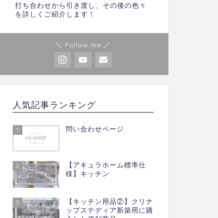
打ち合わせから引き渡し、その後の色々
を詳しくご紹介します！
＼ Follow me ／
人気記事ランキング
問い合わせページ
1
【アキュラホーム標準仕
2
様】キッチン
【キッチン用品②】クリナ
3
ップステディア新築用に購