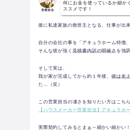
何にお金を使っているか細か
ススメです！
営業担当
後に私達家族の救世主となる、仕事が出
自分の会社の事を
「アキュラホーム特徴、
そんな彼が強く
見積書内訳の明確さ
を強
そして実は、
我が家が完成してから約１年後、
彼は史
た…（笑）
この営業担当の凄さを知りたい方はこち
【ハウスメーカー営業担当】アキュラホ
実際契約してみるとまぁ～細かい細かい！