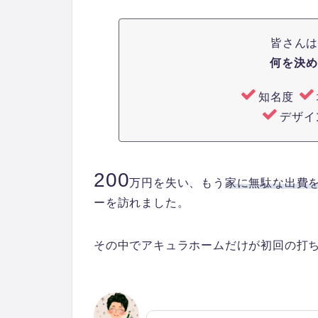
皆さん
何を決め
知名度
デザ
200
万円を失い、もう
家に無駄な出費
ーを訪れました。
その中でアキュラホームだけが初回の打