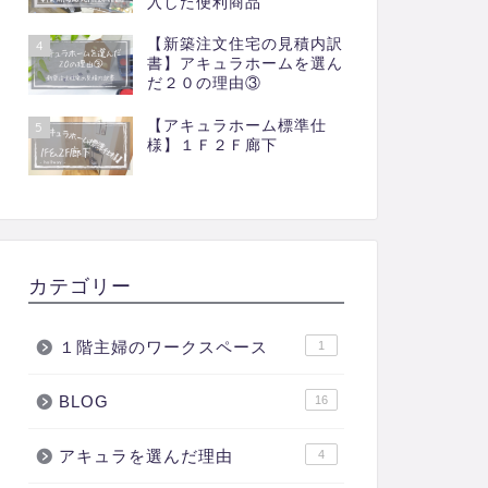
入した便利商品
【新築注文住宅の見積内訳
4
書】アキュラホームを選ん
だ２０の理由③
【アキュラホーム標準仕
5
様】１Ｆ２Ｆ廊下
カテゴリー
１階主婦のワークスペース
1
BLOG
16
アキュラを選んだ理由
4