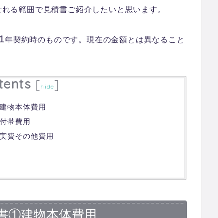
せれる範囲で見積書ご紹介したいと思います。
1
年契約時のものです。現在の金額とは異なること
。
tents
[
]
hide
建物本体費用
付帯費用
実費その他費用
書①建物本体費用