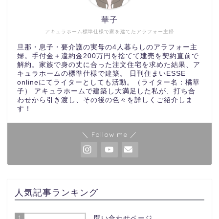
華子
アキュラホーム標準仕様で家を建てたアラフォー主婦
旦那・息子・要介護の実母の4人暮らしのアラフォー主
婦。手付金＋違約金200万円を捨てて建売を契約直前で
解約。家族で身の丈に合った注文住宅を求めた結果、ア
キュラホームの標準仕様で建築。 日刊住まいESSE
onlineにてライターとしても活動。（ライター名：橘華
子） アキュラホームで建築し大満足した私が、打ち合
わせから引き渡し、その後の色々を詳しくご紹介しま
す！
＼ Follow me ／
人気記事ランキング
1
問い合わせページ