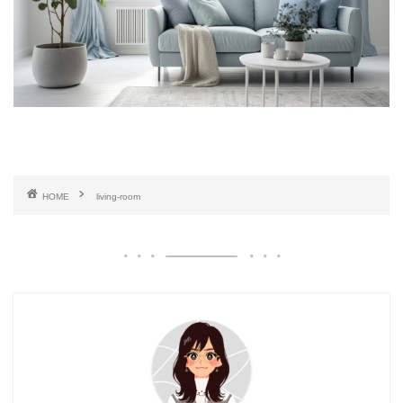
HOME
living-room