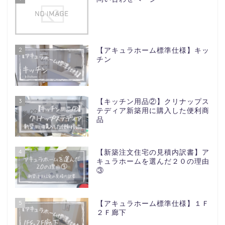
2
【アキュラホーム標準仕様】キッ
チン
3
【キッチン用品②】クリナップス
テディア新築用に購入した便利商
品
4
【新築注文住宅の見積内訳書】ア
キュラホームを選んだ２０の理由
③
5
【アキュラホーム標準仕様】１Ｆ
２Ｆ廊下