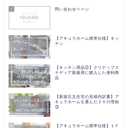
1
問い合わせページ
2
【アキュラホーム標準仕様】キッ
チン
3
【キッチン用品②】クリナップス
テディア新築用に購入した便利商
品
4
【新築注文住宅の見積内訳書】ア
キュラホームを選んだ２０の理由
③
5
【アキュラホーム標準仕様】１Ｆ