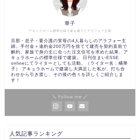
華子
アキュラホーム標準仕様で家を建てたアラフォー主婦
旦那・息子・要介護の実母の4人暮らしのアラフォー主
婦。手付金＋違約金200万円を捨てて建売を契約直前で
解約。家族で身の丈に合った注文住宅を求めた結果、ア
キュラホームの標準仕様で建築。 日刊住まいESSE
onlineにてライターとしても活動。（ライター名：橘華
子） アキュラホームで建築し大満足した私が、打ち合
わせから引き渡し、その後の色々を詳しくご紹介しま
す！
＼ Follow me ／
人気記事ランキング