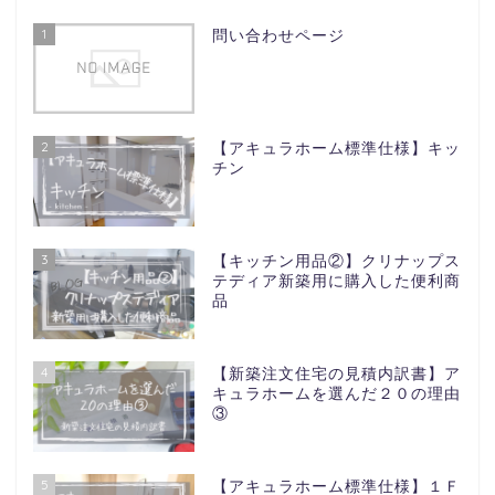
1
問い合わせページ
2
【アキュラホーム標準仕様】キッ
チン
3
【キッチン用品②】クリナップス
テディア新築用に購入した便利商
品
4
【新築注文住宅の見積内訳書】ア
キュラホームを選んだ２０の理由
③
5
【アキュラホーム標準仕様】１Ｆ