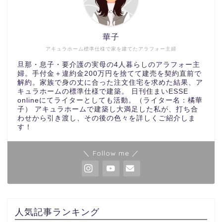
華子
アキュラホーム標準仕様で家を建てたアラフォー主婦
旦那・息子・要介護の実母の4人暮らしのアラフォー主
婦。手付金＋違約金200万円を捨てて建売を契約直前で
解約。家族で身の丈に合った注文住宅を求めた結果、ア
キュラホームの標準仕様で建築。 日刊住まいESSE
onlineにてライターとしても活動。（ライター名：橘華
子） アキュラホームで建築し大満足した私が、打ち合
わせから引き渡し、その後の色々を詳しくご紹介しま
す！
＼ Follow me ／
人気記事ランキング