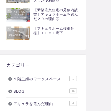
入した便利商品
【新築注文住宅の見積内訳
4
書】アキュラホームを選ん
だ２０の理由③
【アキュラホーム標準仕
5
様】１Ｆ２Ｆ廊下
カテゴリー
１階主婦のワークスペース
1
BLOG
16
アキュラを選んだ理由
4