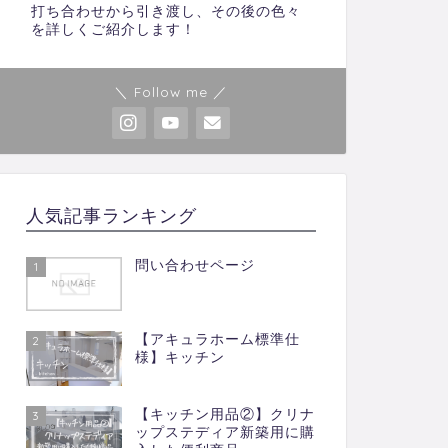
打ち合わせから引き渡し、その後の色々
を詳しくご紹介します！
＼ Follow me ／
人気記事ランキング
問い合わせページ
1
【アキュラホーム標準仕
2
様】キッチン
【キッチン用品②】クリナ
3
ップステディア新築用に購