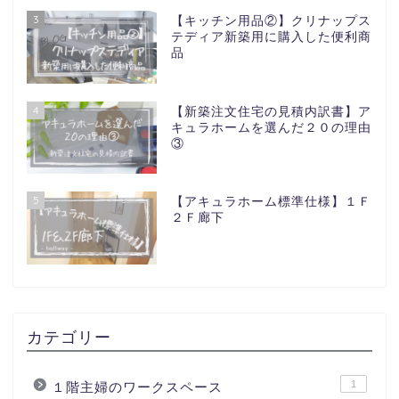
3
【キッチン用品②】クリナップス
テディア新築用に購入した便利商
品
4
【新築注文住宅の見積内訳書】ア
キュラホームを選んだ２０の理由
③
5
【アキュラホーム標準仕様】１Ｆ
２Ｆ廊下
カテゴリー
1
１階主婦のワークスペース