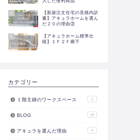
入した便利商品
【新築注文住宅の見積内訳
4
書】アキュラホームを選ん
だ２０の理由③
【アキュラホーム標準仕
5
様】１Ｆ２Ｆ廊下
カテゴリー
１階主婦のワークスペース
1
BLOG
16
アキュラを選んだ理由
4