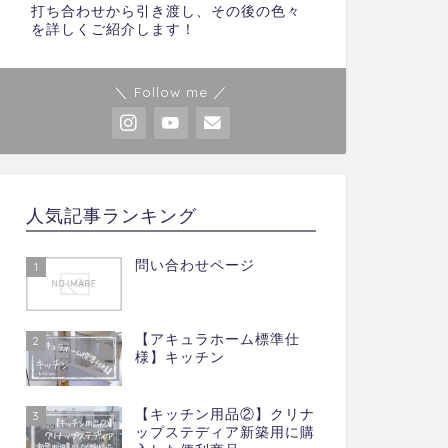
打ち合わせから引き渡し、その後の色々
を詳しくご紹介します！
＼ Follow me ／
人気記事ランキング
問い合わせページ
1
【アキュラホーム標準仕
2
様】キッチン
【キッチン用品②】クリナ
3
ップステディア新築用に購