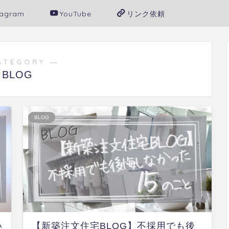
tagram
YouTube
リンク依頼
ATEGORY ―
BLOG
BLOG
い
【新築注文住宅BLOG】不採用でも後