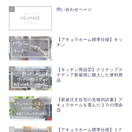
1
問い合わせページ
2
【アキュラホーム標準仕様】キッ
チン
3
【キッチン用品②】クリナップス
テディア新築用に購入した便利商
品
4
【新築注文住宅の見積内訳書】ア
キュラホームを選んだ２０の理由
③
5
【アキュラホーム標準仕様】１Ｆ