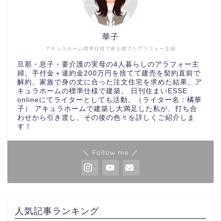
華子
アキュラホーム標準仕様で家を建てたアラフォー主婦
旦那・息子・要介護の実母の4人暮らしのアラフォー主
婦。手付金＋違約金200万円を捨てて建売を契約直前で
解約。家族で身の丈に合った注文住宅を求めた結果、ア
キュラホームの標準仕様で建築。 日刊住まいESSE
onlineにてライターとしても活動。（ライター名：橘華
子） アキュラホームで建築し大満足した私が、打ち合
わせから引き渡し、その後の色々を詳しくご紹介しま
す！
＼ Follow me ／
人気記事ランキング