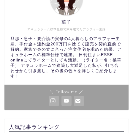
華子
アキュラホーム標準仕様で家を建てたアラフォー主婦
旦那・息子・要介護の実母の4人暮らしのアラフォー主
婦。手付金＋違約金200万円を捨てて建売を契約直前で
解約。家族で身の丈に合った注文住宅を求めた結果、ア
キュラホームの標準仕様で建築。 日刊住まいESSE
onlineにてライターとしても活動。（ライター名：橘華
子） アキュラホームで建築し大満足した私が、打ち合
わせから引き渡し、その後の色々を詳しくご紹介しま
す！
＼ Follow me ／
人気記事ランキング