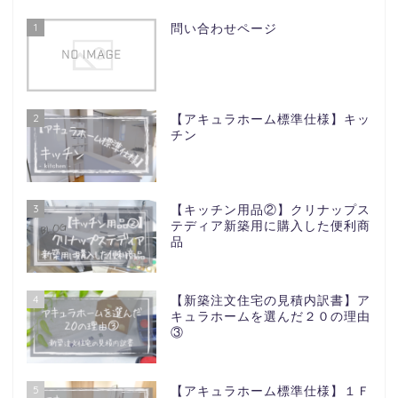
1
問い合わせページ
2
【アキュラホーム標準仕様】キッ
チン
3
【キッチン用品②】クリナップス
テディア新築用に購入した便利商
品
4
【新築注文住宅の見積内訳書】ア
キュラホームを選んだ２０の理由
③
5
【アキュラホーム標準仕様】１Ｆ