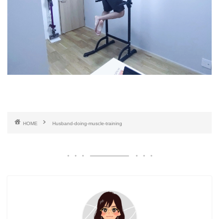
HOME
Husband‐doing-muscle-training